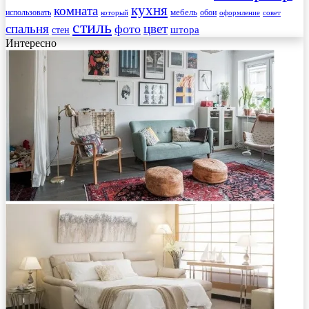
кухня
комната
мебель
использовать
который
обои
оформление
совет
стиль
спальня
цвет
фото
стен
штора
Интересно