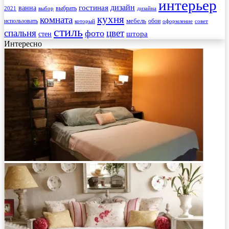
интерьер
гостиная
дизайн
ванна
выбрать
2021
выбор
дизайна
кухня
комната
мебель
использовать
который
обои
оформление
совет
стиль
спальня
цвет
фото
стен
штора
Интересно