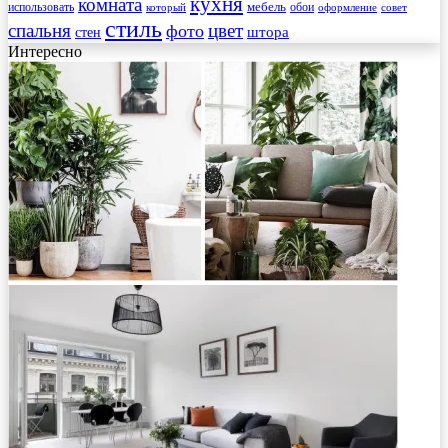
кухня
комната
мебель
использовать
который
обои
оформление
совет
стиль
спальня
цвет
фото
стен
штора
Интересно