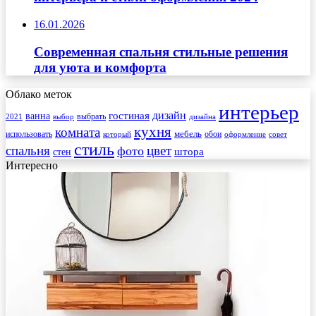
16.01.2026
Современная спальня стильные решения
для уюта и комфорта
Облако меток
интерьер
гостиная
дизайн
ванна
выбрать
2021
выбор
дизайна
кухня
комната
мебель
использовать
который
обои
оформление
совет
стиль
спальня
цвет
фото
стен
штора
Интересно