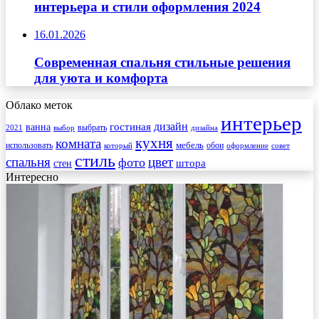
интерьера и стили оформления 2024
16.01.2026
Современная спальня стильные решения
для уюта и комфорта
Облако меток
интерьер
гостиная
дизайн
ванна
выбрать
2021
выбор
дизайна
кухня
комната
мебель
использовать
который
обои
оформление
совет
стиль
спальня
цвет
фото
стен
штора
Интересно