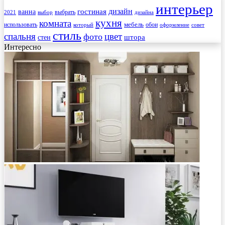
интерьер
гостиная
дизайн
ванна
выбрать
2021
выбор
дизайна
кухня
комната
мебель
использовать
который
обои
оформление
совет
стиль
спальня
цвет
фото
стен
штора
Интересно