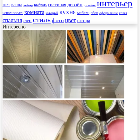
интерьер
гостиная
дизайн
ванна
выбрать
2021
выбор
дизайна
кухня
комната
мебель
использовать
который
обои
оформление
совет
стиль
спальня
цвет
фото
стен
штора
Интересно