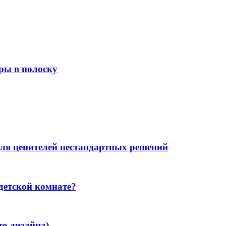
ры в полоску
для ценителей нестандартных решений
детской комнате?
то дизайна)