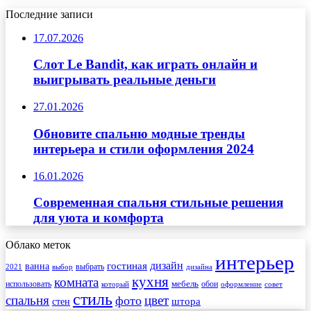
Последние записи
17.07.2026
Слот Le Bandit, как играть онлайн и
выигрывать реальные деньги
27.01.2026
Обновите спальню модные тренды
интерьера и стили оформления 2024
16.01.2026
Современная спальня стильные решения
для уюта и комфорта
Облако меток
интерьер
гостиная
дизайн
ванна
выбрать
2021
выбор
дизайна
кухня
комната
мебель
использовать
который
обои
оформление
совет
стиль
спальня
цвет
фото
стен
штора