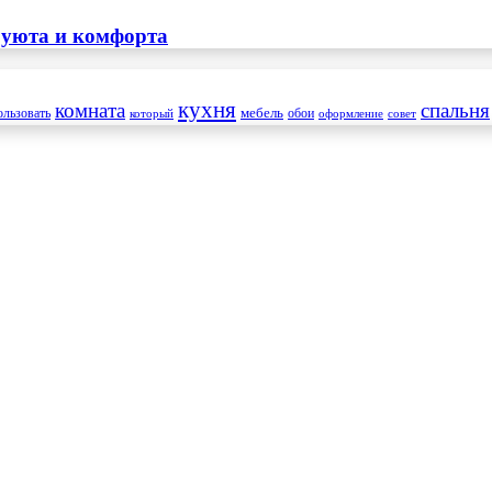
 уюта и комфорта
кухня
комната
спальня
мебель
ользовать
который
обои
оформление
совет