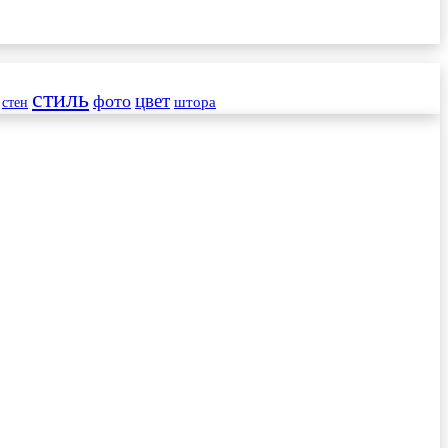
стиль
цвет
фото
стен
штора