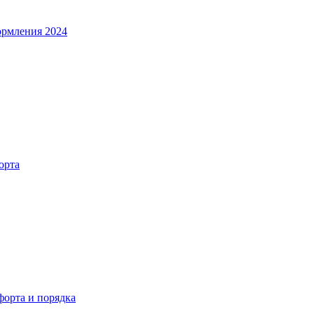
ормления 2024
орта
орта и порядка