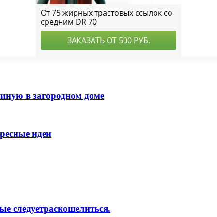
тиную в загородном доме
ересные идеи
ые следуетраскошелиться.