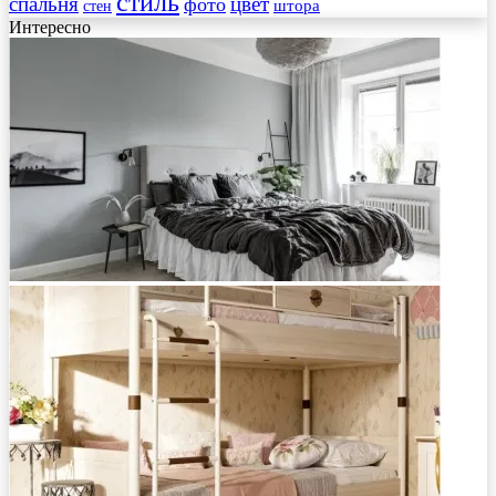
стиль
спальня
цвет
фото
стен
штора
Интересно