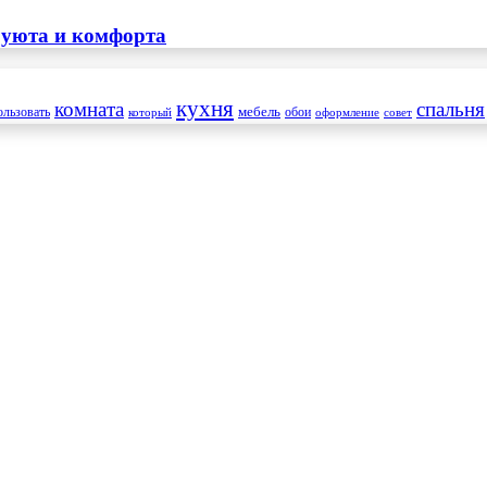
 уюта и комфорта
кухня
комната
спальня
мебель
ользовать
который
обои
оформление
совет