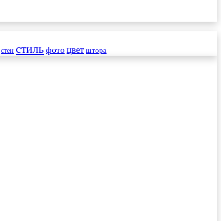
стиль
цвет
фото
стен
штора