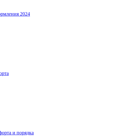
ормления 2024
орта
орта и порядка