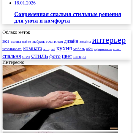
16.01.2026
Современная спальня стильные решения
для уюта и комфорта
Облако меток
интерьер
гостиная
дизайн
ванна
выбрать
2021
выбор
дизайна
кухня
комната
мебель
использовать
который
обои
оформление
совет
стиль
спальня
цвет
фото
стен
штора
Интересно