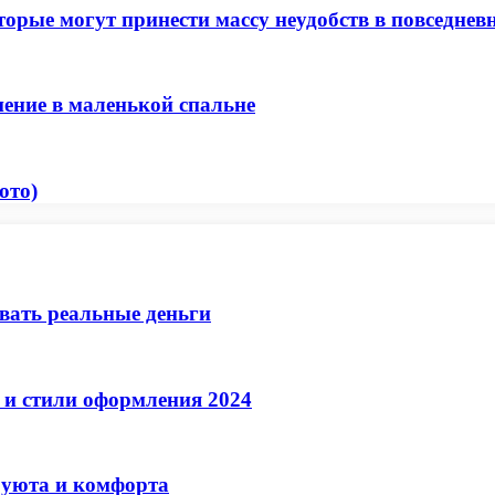
торые могут принести массу неудобств в повседне
нение в маленькой спальне
ото)
ывать реальные деньги
 и стили оформления 2024
 уюта и комфорта