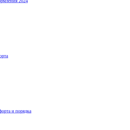
ормления 2024
орта
орта и порядка