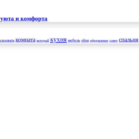
 уюта и комфорта
кухня
комната
спальня
мебель
ользовать
который
обои
оформление
совет