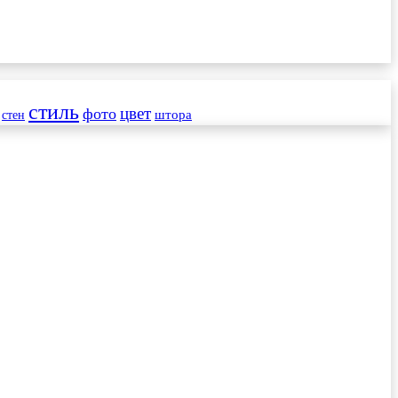
стиль
цвет
фото
стен
штора