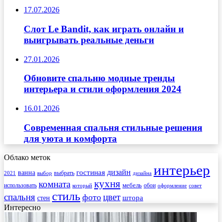
17.07.2026
Слот Le Bandit, как играть онлайн и
выигрывать реальные деньги
27.01.2026
Обновите спальню модные тренды
интерьера и стили оформления 2024
16.01.2026
Современная спальня стильные решения
для уюта и комфорта
Облако меток
интерьер
гостиная
дизайн
ванна
выбрать
2021
выбор
дизайна
кухня
комната
мебель
использовать
который
обои
оформление
совет
стиль
спальня
цвет
фото
стен
штора
Интересно