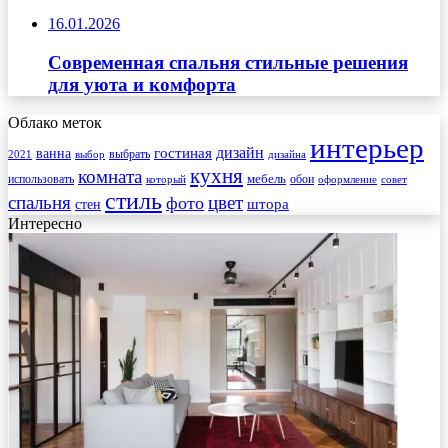
16.01.2026
Современная спальня стильные решения
для уюта и комфорта
Облако меток
интерьер
гостиная
дизайн
ванна
выбрать
2021
выбор
дизайна
кухня
комната
мебель
использовать
который
обои
оформление
совет
стиль
спальня
цвет
фото
стен
штора
Интересно