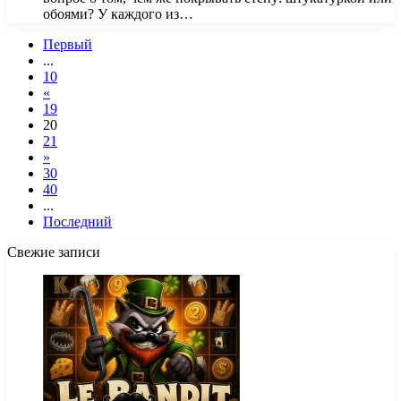
обоями? У каждого из…
Первый
...
10
«
19
20
21
»
30
40
...
Последний
Свежие записи