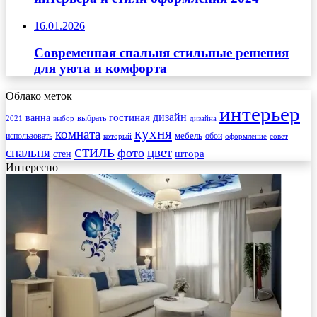
16.01.2026
Современная спальня стильные решения
для уюта и комфорта
Облако меток
интерьер
гостиная
дизайн
ванна
выбрать
2021
выбор
дизайна
кухня
комната
мебель
использовать
который
обои
оформление
совет
стиль
спальня
цвет
фото
стен
штора
Интересно