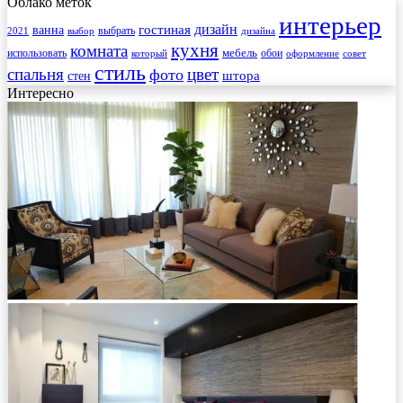
Облако меток
интерьер
гостиная
дизайн
ванна
выбрать
2021
выбор
дизайна
кухня
комната
мебель
использовать
который
обои
оформление
совет
стиль
спальня
цвет
фото
стен
штора
Интересно