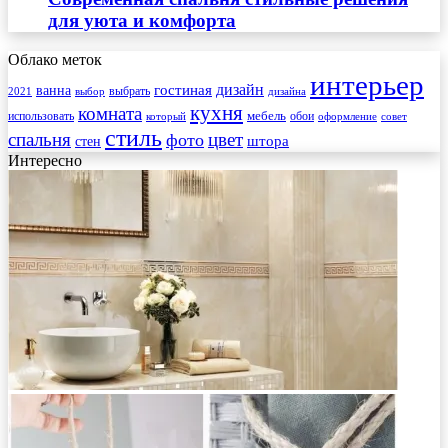
для уюта и комфорта
Облако меток
интерьер
гостиная
дизайн
ванна
выбрать
2021
выбор
дизайна
кухня
комната
мебель
использовать
который
обои
оформление
совет
стиль
спальня
цвет
фото
стен
штора
Интересно