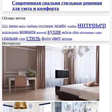
Современная спальня стильные решения
для уюта и комфорта
Облако меток
интерьер
гостиная
дизайн
ванна
выбрать
2021
выбор
дизайна
кухня
комната
мебель
использовать
который
обои
оформление
совет
стиль
спальня
цвет
фото
стен
штора
Интересно