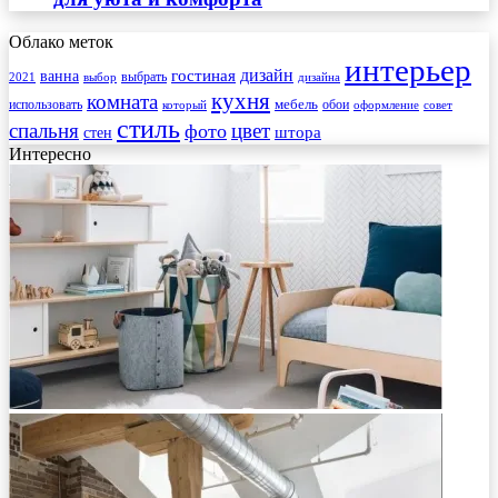
Облако меток
интерьер
гостиная
дизайн
ванна
выбрать
2021
выбор
дизайна
кухня
комната
мебель
использовать
который
обои
оформление
совет
стиль
спальня
цвет
фото
стен
штора
Интересно