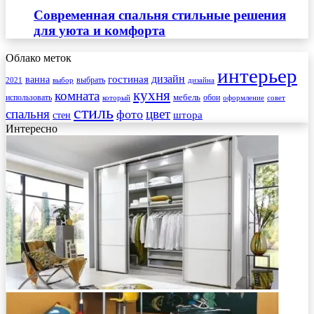
Современная спальня стильные решения
для уюта и комфорта
Облако меток
интерьер
гостиная
дизайн
ванна
выбрать
2021
выбор
дизайна
кухня
комната
мебель
использовать
который
обои
оформление
совет
стиль
спальня
цвет
фото
стен
штора
Интересно