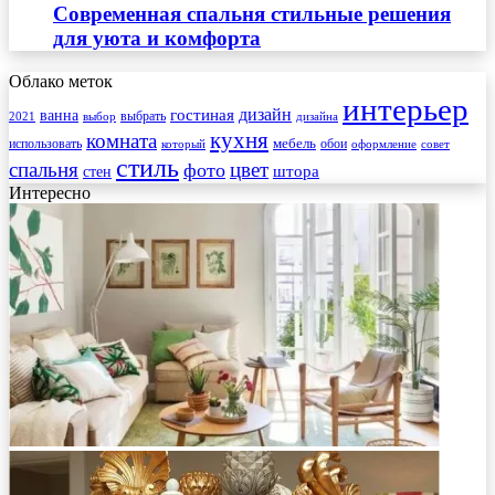
Современная спальня стильные решения
для уюта и комфорта
Облако меток
интерьер
гостиная
дизайн
ванна
выбрать
2021
выбор
дизайна
кухня
комната
мебель
использовать
который
обои
оформление
совет
стиль
спальня
цвет
фото
стен
штора
Интересно