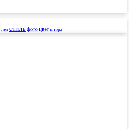
стиль
цвет
фото
стен
штора