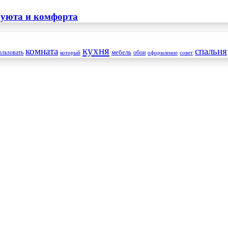
 уюта и комфорта
кухня
комната
спальня
мебель
ользовать
который
обои
оформление
совет