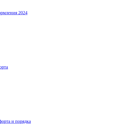
ормления 2024
орта
орта и порядка