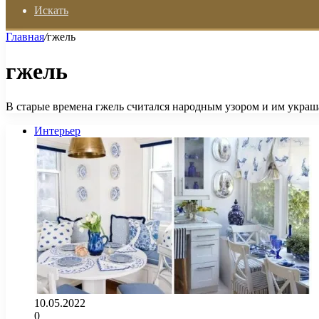
Искать
Главная
/
гжель
гжель
В старые времена гжель считался народным узором и им украша
Интерьер
10.05.2022
0