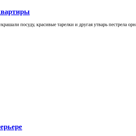
квартиры
украшали посуду, красивые тарелки и другая утварь пестрела о
терьере