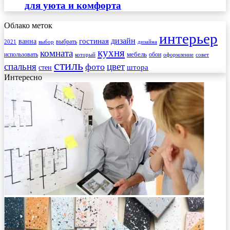
для уюта и комфорта
Облако меток
интерьер
гостиная
дизайн
ванна
выбрать
2021
выбор
дизайна
кухня
комната
мебель
использовать
который
обои
оформление
совет
стиль
спальня
цвет
фото
стен
штора
Интересно