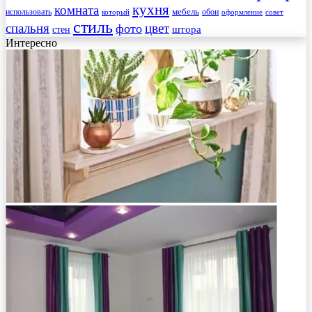
кухня
комната
мебель
использовать
который
обои
оформление
совет
стиль
спальня
цвет
фото
стен
штора
Интересно