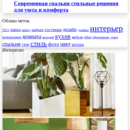
Современная спальня стильные решения
для уюта и комфорта
Облако меток
интерьер
гостиная
дизайн
ванна
выбрать
2021
выбор
дизайна
кухня
комната
мебель
использовать
который
обои
оформление
совет
стиль
спальня
цвет
фото
стен
штора
Интересно