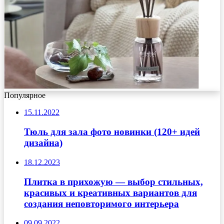
Популярное
15.11.2022
Тюль для зала фото новинки (120+ идей
дизайна)
18.12.2023
Плитка в прихожую — выбор стильных,
красивых и креативных вариантов для
создания неповторимого интерьера
09.09.2022