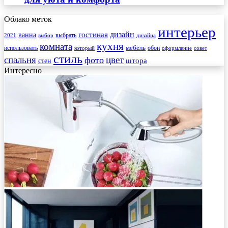
Облако меток
интерьер
гостиная
дизайн
ванна
выбрать
2021
выбор
дизайна
кухня
комната
мебель
использовать
который
обои
оформление
совет
стиль
спальня
цвет
фото
стен
штора
Интересно