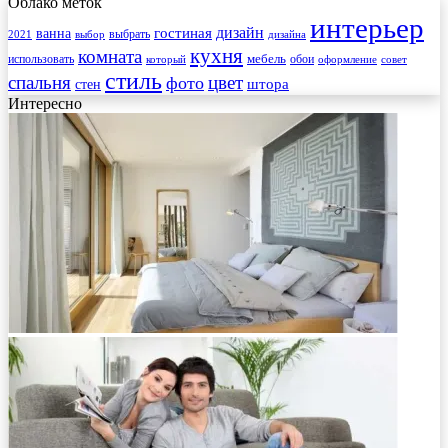
Облако меток
интерьер
гостиная
дизайн
ванна
выбрать
2021
выбор
дизайна
кухня
комната
мебель
использовать
который
обои
оформление
совет
стиль
спальня
цвет
фото
стен
штора
Интересно