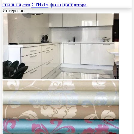
стиль
спальня
цвет
фото
стен
штора
Интересно